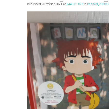
Published
20 février 2021
at
1440 × 1078
in
Resized_20201