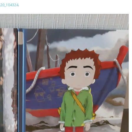
220_104324
.