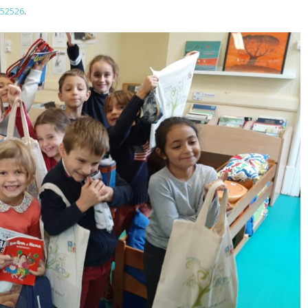
152526
.