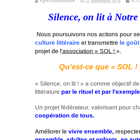
Agnès Maisonneuve
21 septembre 2018
ACTU
Silence, on lit à Notr
Nous poursuivons nos actions pour
se 
culture littéraire
et
transmettre
le goût
projet de l
’association « SOL !
».
Qu’est-ce que « SOL !
« Silence, on lit ! » a comme objectif de f
littérature
par le rituel et par l’exempl
Un projet fédérateur, valorisant pour ch
coopération
de tous
.
Améliorer le
vivre ensemble,
respecter 
ensemble, adultes et enfants, en aut