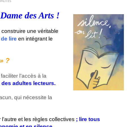
ALITES
e Dame des Arts !
construire une véritable
 de lire
en intégrant le
 » ?
aciliter l’accès à la
e des adultes lecteurs.
acun, qui nécessite la
l’autre et les règles collectives
; lire tous
onomie et en silence.