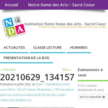
Accueil
Notre Dame des Arts – Sacré Coeur
ACTUALITES
CLASSE LECTURE
HORAIRES
PRESENTATION DE LA BCD
Événements à
← Previous
Next →
20210629_134157
venir
Published
4 juillet 2021
at
2560 × 1920
in
Rencontre
Il n’y a aucun
évènement à venir.
avec Olivier TALLEC Auteur-Illustrateur ; CPB deuxième
place au concours national de l’Ecole des Loisirs
Voir le calendrier
« Mon livre préféré » !!!
.